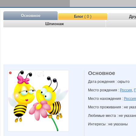
Основное
Блог
( 0 )
Др
Шпионаж
Основное
Дата рождения : скрыто
Место рождения :
Россия
,
П
Место нахождения :
Россия
Место проживания : не ука
Любимые места : не указа
Интересы : не указаны