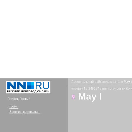
Персональный сайт пользователя
May 
портрет № 249187 зарегистрирован боле
May I
Привет, Гость !
-
Войти
-
Зарегистрироваться