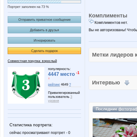
Портрет заполнен на 73 %
Комплименты
Отправить приватное сообщение
Комплиментов нет.
Вы не авторизованы! Чтоб
Добавить в друзья
Игнорировать
Сделать подарок
Метки лидеров
Совместная покупка: взрослый
популярность:
-1
4447 место
↓
Интервью
рейтинг
4649
?
Привилегированный
пользователь
3
уровня
Последние
фотогра
Статистика портрета:
сейчас просматривают портрет - 0